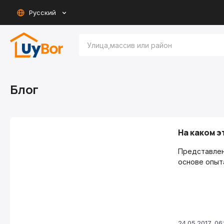
Русский
Блог
На каком э
Представлен
основе опыт
24.05.2017, 06