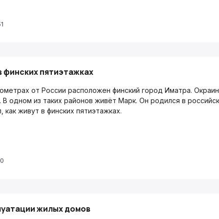
51
в финских пятиэтажках
лометрах от России расположен финский город Иматра. Окраин
. В одном из таких районов живёт Марк. Он родился в российс
, как живут в финских пятиэтажках.
00
луатации жилых домов