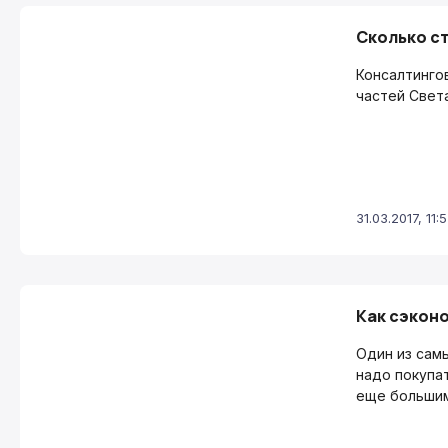
Сколько с
Консалтинго
частей Света
31.03.2017, 11:
Как сэкон
Один из самы
надо покупа
еще большим