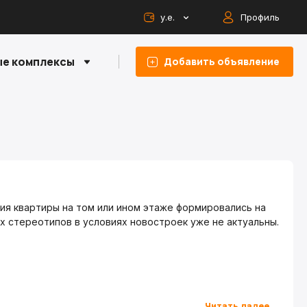
у.е.
Профиль
е комплексы
Добавить объявление
я квартиры на том или ином этаже формировались на
х стереотипов в условиях новостроек уже не актуальны.
Читать далее