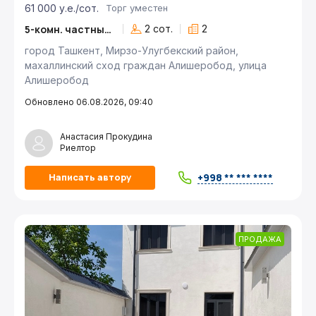
61 000 у.е./сот.
Торг уместен
5-комн. частный дом
2 сот.
2
город Ташкент, Мирзо-Улугбекский район,
махаллинский сход граждан Алишеробод, улица
Алишеробод
Обновлено 06.08.2026, 09:40
Анастасия Прокудина
Риелтор
+998 ** *** ****
Написать автору
ПРОДАЖА