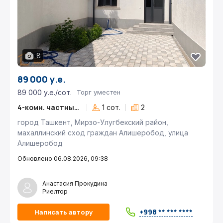
8
89 000 у.е.
89 000 у.е./сот.
Торг уместен
4-комн. частный дом
1 сот.
2
город Ташкент, Мирзо-Улугбекский район,
махаллинский сход граждан Алишеробод, улица
Алишеробод
Обновлено 06.08.2026, 09:38
Анастасия Прокудина
Риелтор
+998 ** *** ****
Написать автору