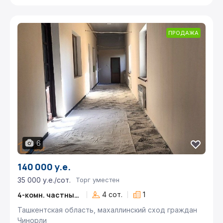
ПРОДАЖА
6
140 000 у.е.
35 000 у.е./сот.
Торг уместен
4-комн. частный дом
4 сот.
1
Ташкентская область, махаллинский сход граждан
Чинорли