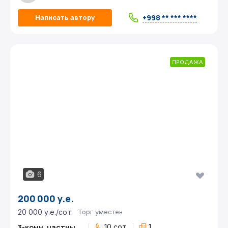
+998 ** *** ****
Написать автору
ПРОДАЖА
6
200 000 у.е.
20 000 у.е./сот.
Торг уместен
3-комн. частный дом
10 сот.
1