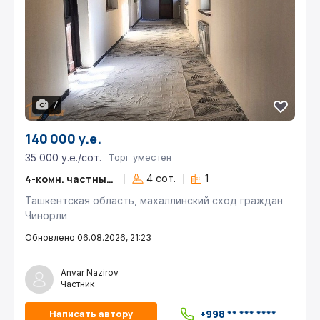
7
140 000 у.е.
35 000 у.е./сот.
Торг уместен
4-комн. частный дом
4 сот.
1
Ташкентская область, махаллинский сход граждан
Чинорли
Обновлено 06.08.2026, 21:23
Anvar Nazirov
Частник
+998 ** *** ****
Написать автору