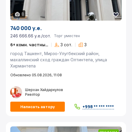
8
740 000 у.е.
246 666.66 у.е./сот.
Торг уместен
6+ комн. частный дом
3 сот.
3
город Ташкент, Мирзо-Улугбекский район,
махаллинский сход граждан Олтинтепа, улица
Хирмантепа
Обновлено 05.08.2026, 11:08
Шерхан Хайдаркулов
Риелтор
+998 ** *** ****
Написать автору