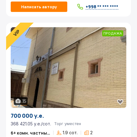
+998 ** *** ****
Написать автору
ПРОДАЖА
15
700 000 у.е.
368 421.05 у.е./сот.
Торг уместен
6+ комн. частный дом
1.9 сот.
2