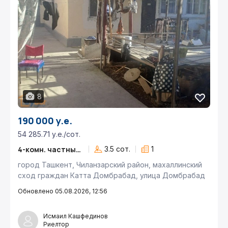
8
190 000 у.е.
54 285.71 у.е./сот.
4-комн. частный дом
3.5 сот.
1
город Ташкент, Чиланзарский район, махаллинский
сход граждан Катта Домбрабад, улица Домбрабад
Обновлено 05.08.2026, 12:56
Исмаил Кашфединов
Риелтор