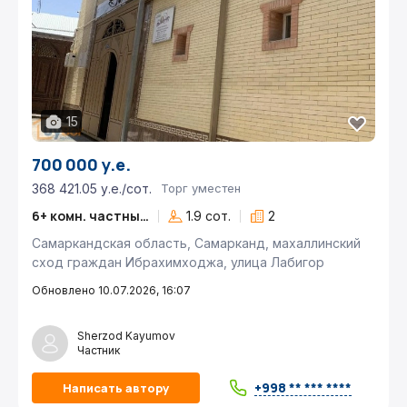
15
700 000 у.е.
368 421.05 у.е./сот.
Торг уместен
6+ комн. частный дом
1.9 сот.
2
Самаркандская область, Самарканд, махаллинский
сход граждан Ибрахимходжа, улица Лабигор
Обновлено 10.07.2026, 16:07
Sherzod Kayumov
Частник
+998 ** *** ****
Написать автору