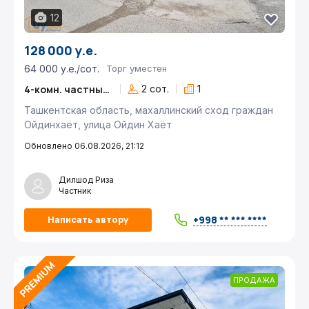
12
128 000 у.е.
64 000 у.е./сот.
Торг уместен
4-комн. частный дом
2 сот.
1
Ташкентская область, махаллинский сход граждан
Ойдинхаёт, улица Ойдин Xаёт
Обновлено 06.08.2026, 21:12
Дилшод Риза
Частник
+998 ** *** ****
Написать автору
ПРОДАЖА