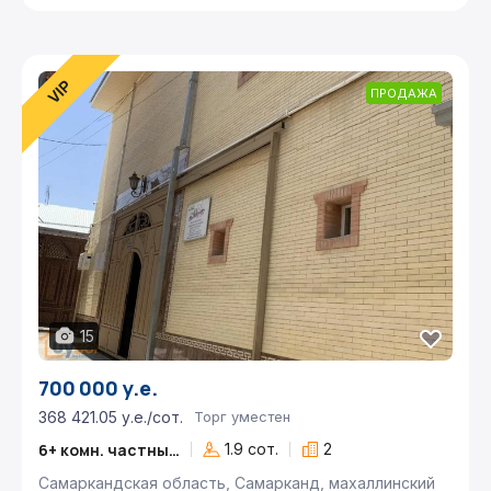
ПРОДАЖА
15
700 000 у.е.
368 421.05 у.е./сот.
Торг уместен
6+ комн. частный дом
1.9 сот.
2
Самаркандская область, Самарканд, махаллинский