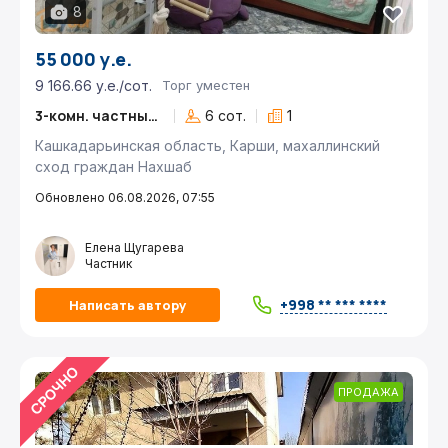
8
55 000 у.е.
9 166.66 у.е./сот.
Торг уместен
3-комн. частный дом
6 сот.
1
Кашкадарьинская область, Карши, махаллинский
сход граждан Нахшаб
Обновлено 06.08.2026, 07:55
Елена Щугарева
Частник
+998 ** *** ****
Написать автору
ПРОДАЖА