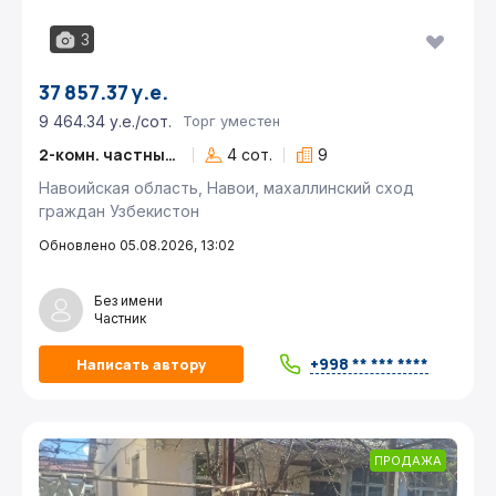
3
37 857.37 у.е.
9 464.34 у.е./сот.
Торг уместен
2-комн. частный дом
4 сот.
9
Навоийская область, Навои, махаллинский сход
граждан Узбекистон
Обновлено 05.08.2026, 13:02
Без имени
Частник
+998 ** *** ****
Написать автору
ПРОДАЖА