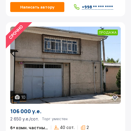
+998 ** *** ****
Написать автору
ПРОДАЖА
10
106 000 у.е.
2 650 у.е./сот.
Торг уместен
6+ комн. частный дом
40 сот.
2