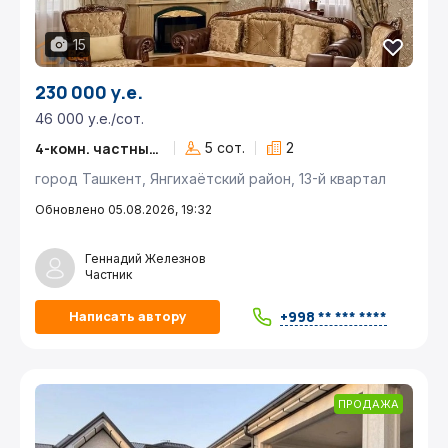
15
230 000 у.е.
46 000 у.е./сот.
4-комн. частный дом
5 сот.
2
город Ташкент, Янгихаётский район, 13-й квартал
Обновлено 05.08.2026, 19:32
Геннадий Железнов
Частник
+998 ** *** ****
Написать автору
ПРОДАЖА