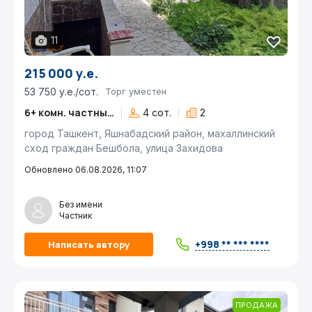
11
215 000 у.е.
53 750 у.е./сот.
Торг уместен
6+ комн. частный дом
4 сот.
2
город Ташкент, Яшнабадский район, махаллинский
сход граждан Бешбола, улица Захидова
Обновлено 06.08.2026, 11:07
Без имени
Частник
+998 ** *** ****
Написать автору
ПРОДАЖА