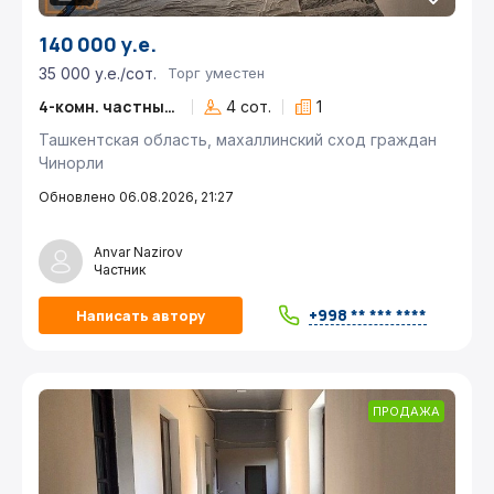
140 000 у.е.
35 000 у.е./сот.
Торг уместен
4-комн. частный дом
4 сот.
1
Ташкентская область, махаллинский сход граждан
Чинорли
Обновлено 06.08.2026, 21:27
Anvar Nazirov
Частник
+998 ** *** ****
Написать автору
ПРОДАЖА