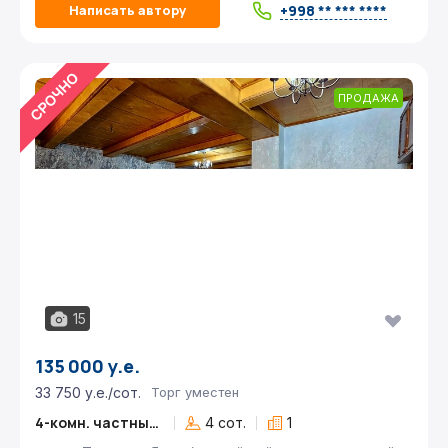
+998 ** *** ****
Написать автору
ПРОДАЖА
15
135 000 у.е.
33 750 у.е./сот.
Торг уместен
4-комн. частный дом
4 сот.
1