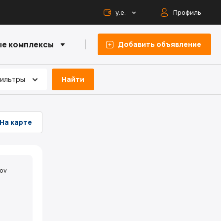
у.е.
Профиль
е комплексы
Добавить объявление
Найти
фильтры
На карте
ov