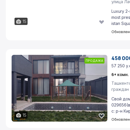
улица Ла
Luxury 2-
most pres
15
istan Squa
Обновлено
458 000
ПРОДАЖА
57 250 у.
Ташкентс
граждан 
Свой дом
029656(в
с: р-н Ки
15
Обновлено