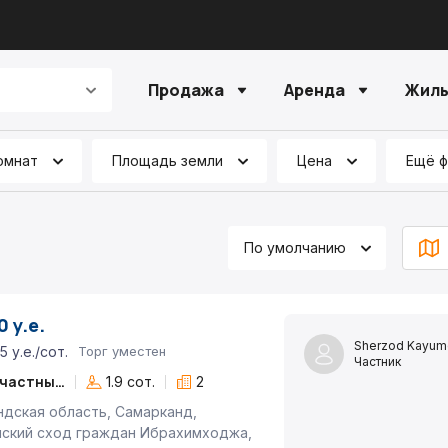
Продажа
Аренда
Жилы
омнат
Площадь земли
Цена
Ещё 
По умолчанию
 у.е.
Sherzod Kayum
5 у.е./сот.
Торг уместен
Частник
6+ комн. частный дом
1.9 сот.
2
дская область, Самарканд,
нский сход граждан Ибрахимходжа,