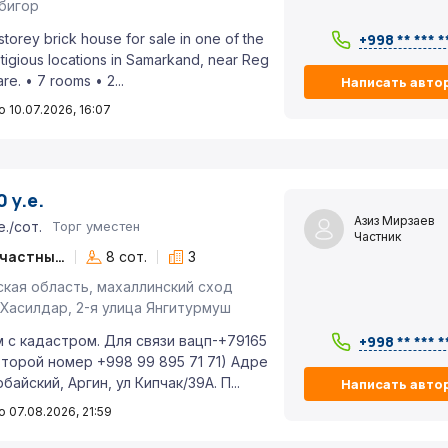
бигор
storey brick house for sale in one of the
+998 ** *** *
tigious locations in Samarkand, near Reg
re. • 7 rooms • 2...
Написать авто
 10.07.2026, 16:07
 у.е.
Азиз Мирзаев
е./сот.
Торг уместен
Частник
6+ комн. частный дом
8 сот.
3
кая область, махаллинский сход
Хасилдар, 2-я улица Янгитурмуш
 с кадастром. Для связи вацп-+79165
+998 ** *** *
торой номер +998 99 895 71 71) Адре
рбайский, Аргин, ул Кипчак/39A. П...
Написать авто
 07.08.2026, 21:59