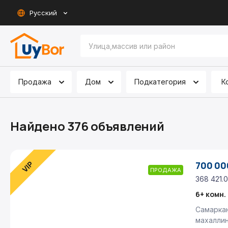
Русский
Продажа
Дом
Подкатегория
К
Найдено 376 объявлений
700 000
ПРОДАЖА
368 421.0
Самаркан
махалли