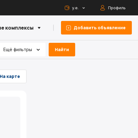
у.е.
Профиль
е комплексы
Добавить объявление
Найти
Ещё фильтры
На карте