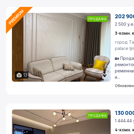
202 900
ПРОДАЖА
2 500 у.е
3-комн. 
город Та
palace t
🏡 Прода
ремонтом
ременная
13
и...
Обновлено
130 000
ПРОДАЖА
1 444.44 
4-комн. 