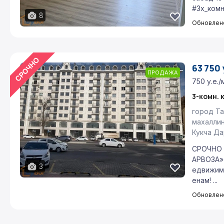
#3х_комн
8
Обновлено
63 750 
ПРОДАЖА
750 у.е./
3-комн. 
город Та
махаллин
Кукча Да
СРОЧНО 
АРВОЗА»
3
едвижим
енам! ...
Обновлено