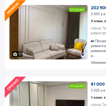
202 900
ПРОДАЖА
2 500 у.е
3-комн. 
город Та
palace t
🏡 Прода
ремонтом
ременная
13
и...
Обновлено
81 000 
ПРОДАЖА
2 025 у.е
1-комн. 
город Та