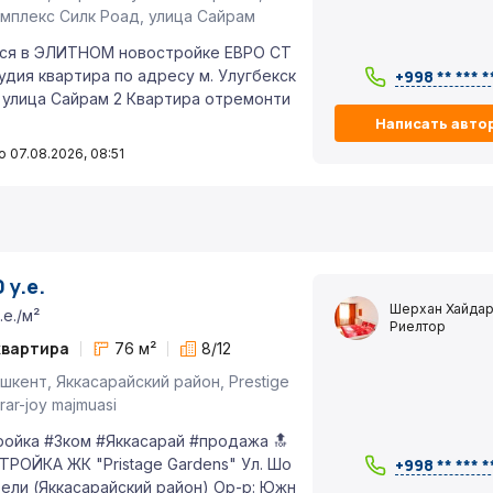
мплекс Силк Роад, улица Сайрам
ся в ЭЛИТНОМ новостройке ЕВРО СТ
дия квартира по адресу м. Улугбекск
+998 ** *** *
 улица Сайрам 2 Квартира отремонти
Написать авто
 07.08.2026, 08:51
 у.е.
Шерхан Хайдар
.е./м²
Риелтор
квартира
76 м²
8/12
шкент, Яккасарайский район, Prestige
rar-joy majmuasi
ойка #3ком #Яккасарай #продажа 🔝
РОЙКА ЖК "Pristage Gardens" Ул. Шо
+998 ** *** *
ели (Яккасарайский район) Ор-р: Южн