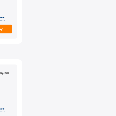
***
ру
кулов
***