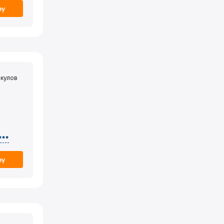
ру
кулов
***
ру