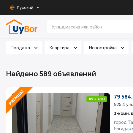
Русский
Продажа
Квартира
Новостройка
Найдено 589 объявлений
79 584.
ПРОДАЖА
925.4 у.е
3-комн. 
город Та
Янгидарх