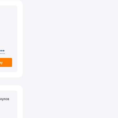
***
ру
кулов