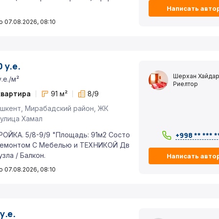
Написать авто
 07.08.2026, 08:10
 у.е.
Шерхан Хайдар
у.е./м²
Риелтор
квартира
91 м²
8/9
шкент, Мирабадский район, ЖК
 улица Хамал
ОЙКА. 5/8-9/9 "Площадь: 91м2 Состо
+998 ** *** *
 Ремонтом С Мебелью и ТЕХНИКОЙ Дв
узла / Балкон.
Написать авто
 07.08.2026, 08:10
у.е.