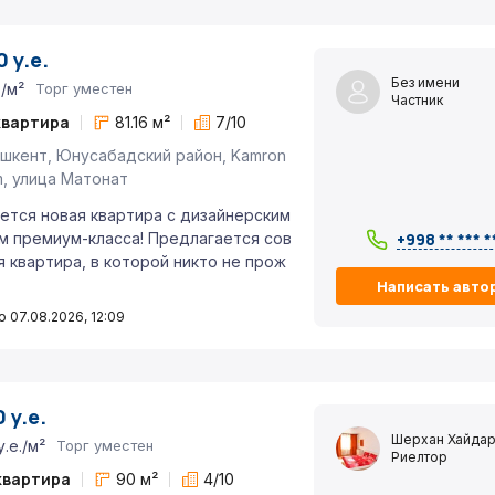
 у.е.
Без имени
./м²
Торг уместен
Частник
квартира
81.16 м²
7/10
шкент, Юнусабадский район, Kamron
jm, улица Матонат
ется новая квартира с дизайнерским
 премиум-класса! Предлагается сов
+998 ** *** *
 квартира, в которой никто не прож
Написать авто
 07.08.2026, 12:09
 у.е.
Шерхан Хайдар
у.е./м²
Торг уместен
Риелтор
квартира
90 м²
4/10