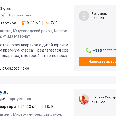
 у.е.
Без имени
./м²
Торг уместен
Частник
квартира
81.16 м²
7/10
шкент, Юнусабадский район, Kamron
jm, улица Матонат
ется новая квартира с дизайнерским
 премиум-класса! Предлагается сов
+998 ** *** *
 квартира, в которой никто не прож
Написать авто
 07.08.2026, 12:09
у.е.
Шерхан Хайдар
./м²
Торг уместен
Риелтор
квартира
40 м²
8/9
шкент, Мирзо-Улугбекский район,