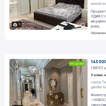
жилой ко
Продает
УДИЯ Сту
ий район
11
рова...
Обновлено
143 000
ПРОДАЖА
1 881.57 у
3-комн. 
город Та
garden tu
#новостр
✨НОВОСТ
тарустав