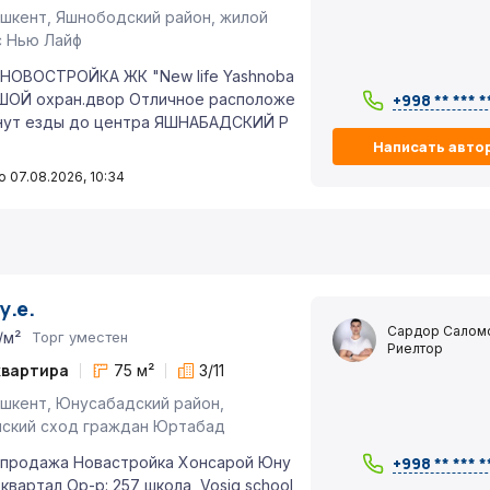
шкент, Яшнободский район, жилой
с Нью Лайф
НОВОСТРОЙКА ЖК "New life Yashnoba
ШОЙ охран.двор Отличное расположе
+998 ** *** *
инут езды до центра ЯШНАБАДСКИЙ Р
Написать авто
 07.08.2026, 10:34
у.е.
Сардор Салом
/м²
Торг уместен
Риелтор
квартира
75 м²
3/11
шкент, Юнусабадский район,
нский сход граждан Юртабад
 продажа Новастройка Хонсарой Юну
+998 ** *** *
 квартал Ор-р: 257 школа, Vosiq school