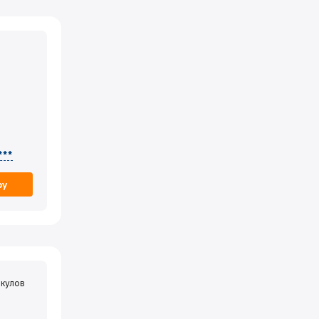
***
ру
кулов