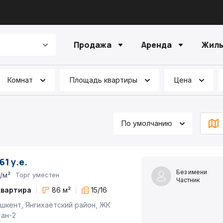
Продажа
Аренда
Жилы
Комнат
Площадь квартиры
Цена
По умолчанию
61 у.е.
Без имени
./м²
Торг уместен
Частник
квартира
86 м²
15/16
шкент, Янгихаётский район, ЖК
ан-2