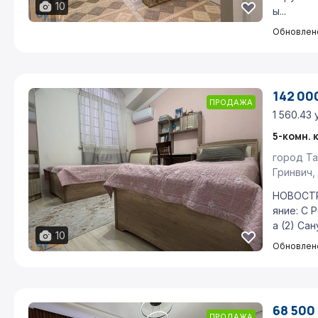
10
ы...
Обновлено
142 000
ПРОДАЖА
1 560.43 
5-комн. 
город Та
Гринвич,
НОВОСТР
яние: С
а (2) Сан
10
Обновлено
68 500 
ПРОДАЖА