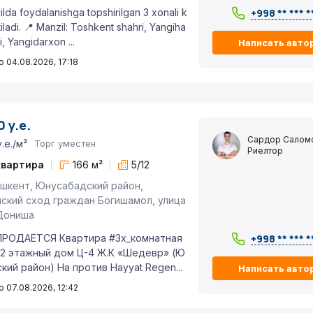
ilda foydalanishga topshirilgan 3 xonali k
+998 ** *** *
tiladi. 📍 Manzil: Toshkent shahri, Yangiha
, Yangidarxon ...
Написать авто
 04.08.2026, 17:18
 у.е.
Сардор Салом
у.е./м²
Торг уместен
Риелтор
квартира
166 м²
5/12
шкент, Юнусабадский район,
ский сход граждан Богишамол, улица
Дониша
ПРОДАЕТСЯ Квартира #3х_комнатная
+998 ** *** *
12 этажный дом Ц-4 Ж.К «Шедевр» (Ю
кий район) На против Hayyat Regen...
Написать авто
 07.08.2026, 12:42