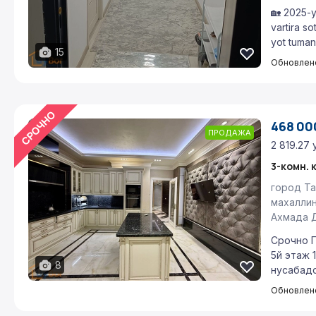
🏡 2025-y
vartira so
yot tumani
15
Обновлено
468 000
ПРОДАЖА
2 819.27 
3-комн. 
город Та
махаллин
Ахмада 
Срочно 
5й этаж 
8
нусабадс
Обновлено