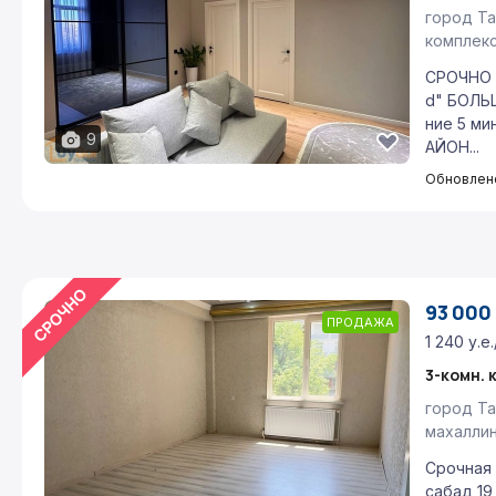
город Та
комплек
СРОЧНО 
d" БОЛЬ
ние 5 м
9
АЙОН...
Обновлено
93 000 
ПРОДАЖА
1 240 у.е.
3-комн. 
город Та
махалли
Срочная
сабад 19