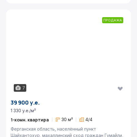
ПРОДАЖА
7
39 900 у.е.
1 330 у.е./м²
1-комн. квартира
30 м²
4/4
Ферганская область, населённый пункт
Шайхантохур, махаллинский сход граждан Гумайли,