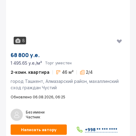
8
68 800 у.е.
1 495.65 у.е./м²
Торг уместен
2-комн. квартира
46 м²
2/4
город Ташкент, Алмазарский район, махаллинский
сход граждан Чустий
Обновлено 06.08.2026, 06:25
Без имени
Частник
+998 ** *** ****
Написать автору