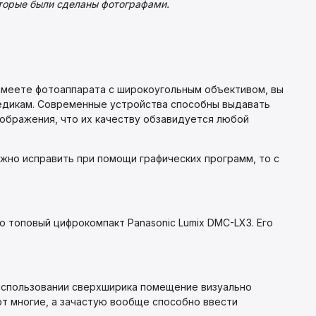
оторые были сделаны фотографами.
е имеете фотоаппарата с широкоугольным объективом, вы
едикам. Современные устройства способны выдавать
зображения, что их качеству обзавидуется любой
ожно исправить при помощи графических программ, то с
о топовый цифрокомпакт Panasonic Lumix DMC-LX3. Его
 использовании сверхширика помещение визуально
ют многие, а зачастую вообще способно ввести