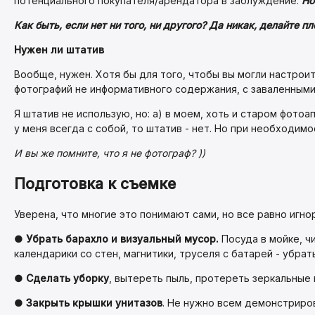
потенциального покупателя/арендатора в заблуждение.
Но
Как быть, если нет ни того, ни другого? Да никак, делайте пло
Нужен ли штатив
Вообще, нужен. Хотя бы для того, чтобы вы могли настроит
фотографий не информативного содержания, с заваленными
Я штатив не использую, но: а) в моем, хоть и старом фото
у меня всегда с собой, то штатив - нет. Но при необходи
И вы же помните, что я не фотограф? ))
Подготовка к съемке
Уверена, что многие это понимают сами, но все равно игн
●
Убрать барахло и визуальный мусор.
Посуда в мойке, ч
календарики со стен, магнитики, труселя с батарей - убрать
●
Сделать уборку
, вытереть пыль, протереть зеркальные и
●
Закрыть крышки унитазов
. Не нужно всем демонстриров