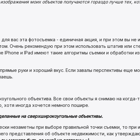
то изображения моих объектов получаются гораздо лучше тех, к
 для вас эта фотосъемка - единичная акция, и при этом вы н
ом. Очень рекомендую при этом использовать штатив или ст
е IPhone и IPad имеют такие алгоритмы съемки и обработки и
с прямые руки и хороший вкус. Если завалы перспективы еще м
лаешь.
оугольного объектива. Все свои объекты я снимаю на когда-т
о, хотя иногда хочется немного пошире.
сделанные на сверхширокоугольные объективы.
чески незаметны при выборе правильной точки съемки, то при
чшего представления об объекте недвижимости, как утвержда