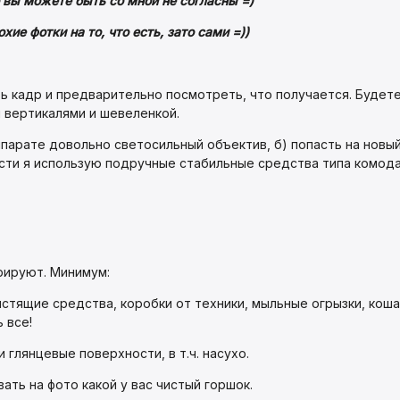
 вы можете быть со мной не согласны =)
хие фотки на то, что есть, зато сами =))
ь кадр и предварительно посмотреть, что получается. Будете
 вертикалями и шевеленкой.
аппарате довольно светосильный объектив, б) попасть на новы
мости я использую подручные стабильные средства типа комода
орируют. Минимум:
истящие средства, коробки от техники, мыльные огрызки, кош
 все!
 глянцевые поверхности, в т.ч. насухо.
ать на фото какой у вас чистый горшок.