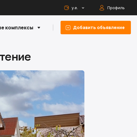
у.е.
Профиль
е комплексы
Добавить объявление
етение