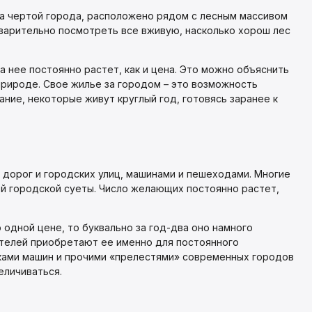
а чертой города, расположено рядом с лесным массивом
варительно посмотреть все вживую, насколько хорош лес
 нее постоянно растет, как и цена. Это можно объяснить
рироде. Свое жилье за городом – это возможность
ние, некоторые живут круглый год, готовясь заранее к
 дорог и городских улиц, машинами и пешеходами. Многие
й городской суеты. Число желающих постоянно растет,
 одной цене, то буквально за год-два оно намного
ателей приобретают ее именно для постоянного
уками машин и прочими «прелестями» современных городов
еличиваться.