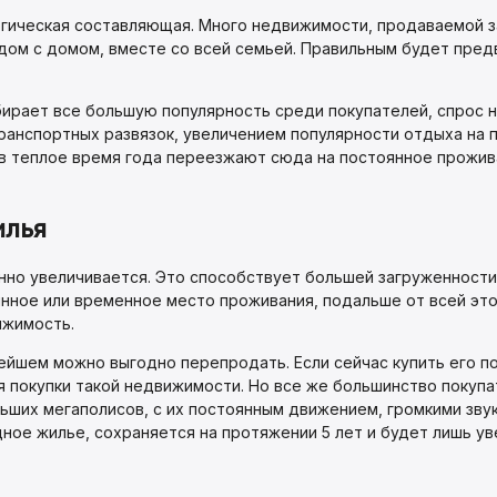
гическая составляющая. Много недвижимости, продаваемой з
дом с домом, вместе со всей семьей. Правильным будет пред
рает все большую популярность среди покупателей, спрос на
анспортных развязок, увеличением популярности отдыха на п
в теплое время года переезжают сюда на постоянное прожива
илья
нно увеличивается. Это способствует большей загруженности
нное или временное место проживания, подальше от всей это
ижимость.
ейшем можно выгодно перепродать. Если сейчас купить его по
ля покупки такой недвижимости. Но все же большинство покуп
льших мегаполисов, с их постоянным движением, громкими зв
ное жилье, сохраняется на протяжении 5 лет и будет лишь ув