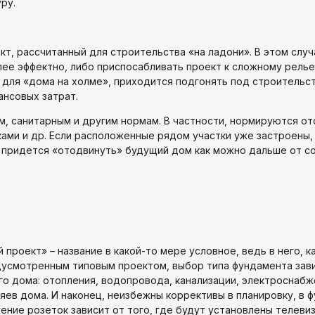
ру.
ект, рассчитанный для строительства «на ладони». В этом слу
ее эффектно, либо приспосабливать проект к сложному релье
для «дома на холме», приходится подгонять под строительст
ансовых затрат.
, санитарным и другим нормам. В частности, нормируются отс
ами и др. Если расположенные рядом участки уже застроены,
а придется «отодвинуть» будущий дом как можно дальше от со
проект» – название в какой-то мере условное, ведь в него, к
усмотренным типовым проектом, выбор типа фундамента завис
о дома: отопления, водопровода, канализации, электроснабж
яев дома. И наконец, неизбежны коррективы в планировку, в 
ие розеток зависит от того, где будут установлены телевизо