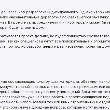
о, дешевле, чем разработка индивидуального. Однако чтобы м
нако «незначительные доработки» понравившегося заказчику 
та. В проекте узлы, соединения или пирог кровли может быт
торая будет строить дом.
атывается проект дольше, но будет полностью соответствова
м, так как специалисты учтут все положительные и отрицател
сть портфолио разработанных и реализованных проектов домов
ные составляющие: конструкция, материалы, объемно-планир
(монументальный коттедж для постоянного проживания или лег
урный облик, планировку и высоту помещений. Архитектор точ
к: постарайтесь уже на этапе работы с проектировщиками по
нованность использования тех или иных строительных и отд
я априори снимет досадные вопросы, которые могут возникну