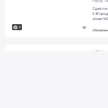
город Та
Сдаётся 
5 #Город
атная 140
6
Обновлено
9
1 300 у
АРЕНДА
10.83 у.е.
4-комн. 
город Та
махалля 
Сдаётся 
остройке
ой 120м2 
Обновлено