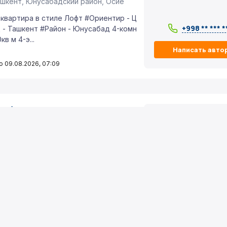
шкент, Юнусабадский район, Осиё
квартира в стиле Лофт #Ориентир - Ц
+998 ** *** *
 - Ташкент #Район - Юнусабад 4-комн
кв м 4-э...
Написать авто
 09.08.2026, 07:09
.е./мес.
Артём Исайчев
/м²
Риелтор
квартира
120 м²
6/8
шкент, Мирзо-Улугбекский район,
Подшобог, улица Буюк Ипак Йули
квартира рядом с Циолковской в нов
+998 ** *** *
 🏡С отличным ремонтом и обстановк
🔑 #Город - Ташкент ...
Написать авто
 09.08.2026, 07:09