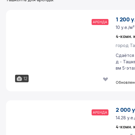
1 200 у
АРЕНДА
10 у.е./м²
4-комн. 
город Та
Сдаётся 
д - Ташк
вм 5-этаж
12
Обновлено
2 000 у
АРЕНДА
14.28 у.е.
4-комн. 